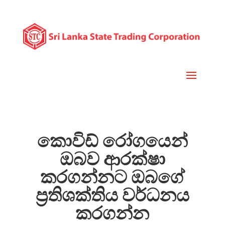
කොවිඩ් රෝගයෙන්
ඔබව ආරක්ෂා
කරගන්නට ඔබගේ
ප්‍රතිශක්තිය වර්ධනය
කරගන්න