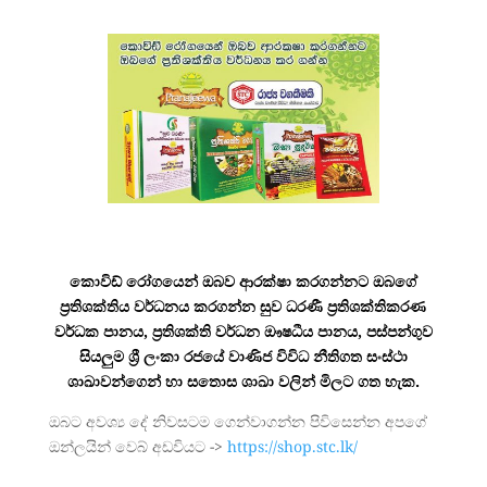
කොවිඩ් රෝගයෙන් ඔබව ආරක්ෂා කරගන්නට ඔබගේ
ප්‍රතිශක්තිය වර්ධනය කරගන්න සුව ධරණී ප්‍රතිශක්තිකරණ
වර්ධක පානය, ප්‍රතිශක්ති වර්ධන ඖෂධීය පානය, පස්පන්ගුව
සියලුම ශ්‍රී ලංකා රජයේ වාණිජ විවිධ නීතිගත සංස්ථා
ශාඛාවන්ගෙන් හා සතොස ශාඛා වලින් මිලට ගත හැක.
ඔබට අවශ්‍ය දේ නිවසටම ගෙන්වාගන්න පිවිසෙන්න අපගේ
ඔන්ලයින් වෙබ් අඩවියට ->
https://shop.stc.lk/