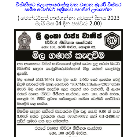
විකිනීමට බලාපොරොත්තු වන වාහන බැටරි විස්තර
සහිත ටෙන්ඩර් පත්‍රිකාව පහතින් ලබාගන්න
( ටෙන්ඩර්පත් භාරගන්නා අවසන් දිනය 2023
මැයි මස 04 දින පස්වරු 2.00)