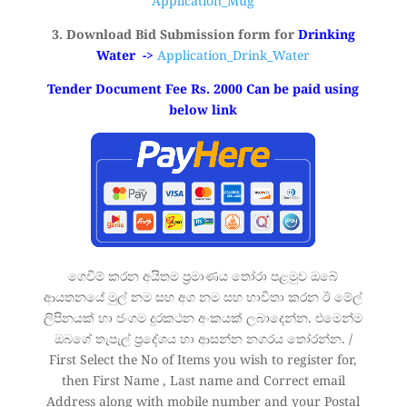
Application_Mug
3. Download Bid Submission form for
Drinking
Water ->
Application_Drink_Water
Tender Document Fee Rs. 2000 Can be paid using
below link
ගෙවීම් කරන අයිතම ප්‍රමාණය තෝරා පළමුව ඔබේ
ආයතනයේ මුල් නම සහ අග නම සහ භාවිතා කරන ඊ මේල්
ලිපිනයක් හා ජංගම දුරකථන අංකයක්‌ ලබාදෙන්න. එමෙන්ම
ඔබගේ තැපැල් ප්‍රදේශය හා ආසන්න නගරය තෝරන්න. /
First Select the No of Items you wish to register for,
then First Name , Last name and Correct email
Address along with mobile number and your Postal