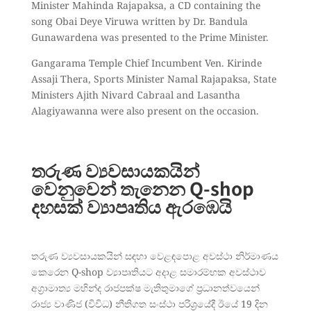
Minister Mahinda Rajapaksa, a CD containing the
song Obai Deye Viruwa written by Dr. Bandula
Gunawardena was presented to the Prime Minister.
Gangarama Temple Chief Incumbent Ven. Kirinde
Assaji Thera, Sports Minister Namal Rajapaksa, State
Ministers Ajith Nivard Cabraal and Lasantha
Alagiyawanna were also present on the occasion.
තරුණ ව්‍යවසායකයින්
වෙනුවෙන් තැනෙන Q-shop
දහසක්
ව්‍යාපෘතිය ඇරඹෙයි
තරුණ ව්‍යවසායකයින් සඳහා වෙළඳපොළ අවස්ථා නිර්මාණය
කෙරෙන Q-shop ව්‍යාපෘතියට අදාළ සමාරම්භක අවස්ථාව
අග්‍රාමාත්‍ය මහින්ද රාජපක්ෂ මැතිතුමාගේ ප්‍රධානත්වයෙන්
රාජ්‍ය වාණිජ (විවිධ) නීතිගත සංස්ථා පරිශ්‍රයේදී ඊයේ 19 දින