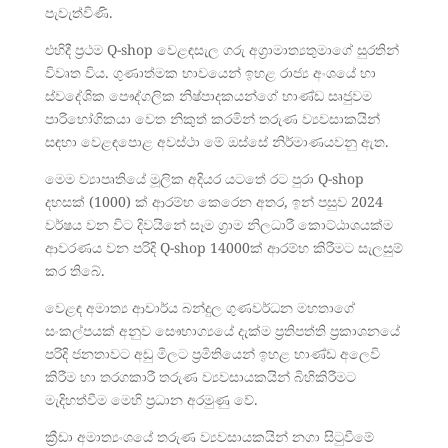
පැවැත්විණි.
එහිදී ප්‍රථම Q-shop වෙළඳසැල ගරු අග්‍රාමාත්‍යතුමාගේ සුරතින්
විවෘත විය. ගුණාත්මක භාවයෙන් ඉහළ රාජ්‍ය අංශයේ හා
ස්වදේශික පෞද්ගලික නිෂ්පාදකයන්ගේ භාණ්ඩ සෘජුවම
පාරිභෝගිකයා වෙත නිකුත් කරමින් තරුණ ව්‍යවසාකයින්
සඳහා වෙළඳපොළ අවස්ථා මේ ඔස්සේ නිර්මාණයවනු ඇත.
මෙම ව්‍යාපෘතියේ මූලික අදියර යටතේ රට පුරා Q-shop
දහසක් (1000) ක් ආරම්භ කෙරෙන අතර, ඉන් පසුව 2024
වර්ෂය වන විට දිවයිනේ සෑම ග්‍රාම නිලධාරී කොට්ඨාශයක්ම
ආවරණය වන පරිදි Q-shop 14000ක් ආරම්භ කිරීමට සැලසුම්
කර තිබේ.
වෙළඳ අමාත්‍ය ආචාර්ය බන්දුල ගුණවර්ධන මහතාගේ
සංකල්පයක් අනුව සෞභාග්‍යයේ දැක්ම ප්‍රතිපත්ති ප්‍රකාශනයේ
පරිදි ජනතාවට අඩු මිලට ප්‍රමිතියෙන් ඉහළ භාණ්ඩ අලෙවි
කිරීම හා තරගකාරී තරුණ ව්‍යවසායකයින් බිහිකිරීමට
මැදිහත්වීම මෙහි ප්‍රධාන අරමුණු වේ.
ක්‍රීඩා අමාත්‍යංශයේ තරුණ ව්‍යවසායකයින් නගා සිටුවීමේ