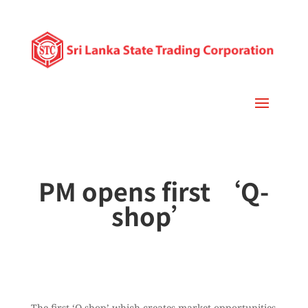
PM opens first ‘Q-
shop’
The first ‘Q-shop’ which creates market opportunities