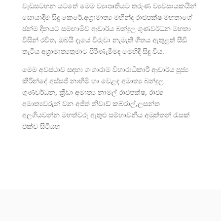
වැඩසටහන යටතේ මෙම ව්‍යාපෘතියට තරුණ ව්‍යවසායකයින්
සොයාදීම සිදු කෙරේ.අග්‍රාමාත්‍ය මහින්ද රාජපක්ෂ මහතාගේ
ඡන්ම දිනයට සමඟාමීව ආචාර්ය බන්දුල ගුණවර්ධන මහතා
විසින් රචිත, ඔබයි දැයේ විරුවා නැමැති ගීතය ඇතුළත් සීඩී
තැටිය අග්‍රාමාත්‍යතුමාට පිරිණැමීමද මෙහිදී සිදු විය.
මෙම අවස්ථාව සඳහා ගංගාරාම විහාරාධිකාරී ආචාර්ය පූජ්‍ය
කිරින්දේ අස්සජි නාහිමි හා වෙළඳ අමාත්‍ය බන්දුල
ගුණවර්ධන, ක්‍රීඩා අමාත්‍ය නාමල් රාජපක්ෂ, රාජ්‍ය
අමාත්‍යවරුන් වන අජිත් නිවාඩ් කබ්රාල්,ලසන්ත
අලගියවන්න මහත්වරු ඇතුළු සම්භාවනීය අමුත්තන් රැසක්
එක්ව සිටියහ