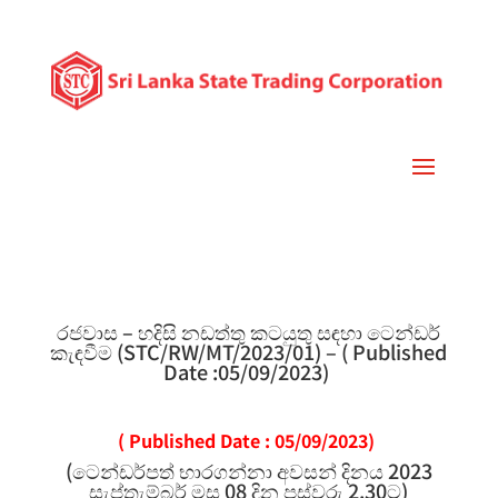
රජවාස – හදිසි නඩත්තු කටයුතු සඳහා ටෙන්ඩර්
කැඳවීම (STC/RW/MT/2023/01) – ( Published
Date :05/09/2023)
( Published Date : 05/09/2023)
(ටෙන්ඩර්පත් භාරගන්නා අවසන් දිනය 2023
සැප්තැම්බර් මස 08 දින පස්වරු 2.30ට)