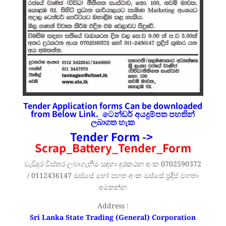
Tender Application forms Can be downloaded
from Below Link. ටෙන්ඩර්
අයදුම්පත
පහතින්
ලබාගත හැක
Tender Form ->
Scrap_Battery_Tender_Form
වැඩිදුර විස්තර ලබාගැනීම සඳහා දුරකථන අංක 0702590372
/ 0112436147 ඔස්සේ හෝ පහත අංක ඔස්සේ ප්‍රදීප් මහතා
අමතන්න
Address :
Sri Lanka State Trading (General) Corporation