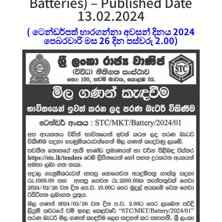
Batteries) – Published Date
13.02.2024
( ටෙන්ඩර්පත් භාරගන්නා අවසන් දිනය 2024
පෙබරවාරි මස 26 දින පස්වරු 2.00)