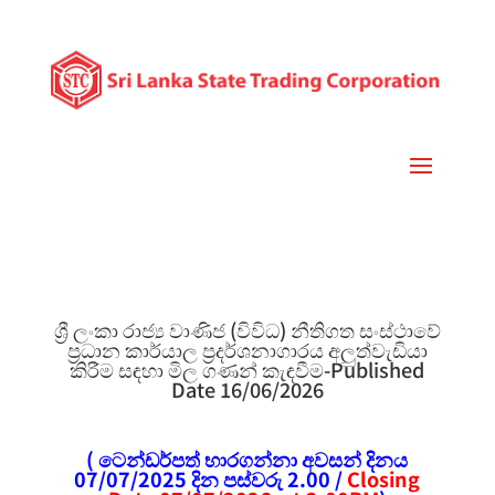
ශ්‍රී ලංකා රාජ්‍ය වාණිජ (විවිධ) නීතිගත සංස්ථාවේ
ප්‍රධාන කාර්යාල ප්‍රදර්ශනාගාරය අලුත්වැඩියා
කිරීම සඳහා මිල ගණන් කැඳවීම-Published
Date 16/06/2026
( ටෙන්ඩර්පත් භාරගන්නා අවසන් දිනය
07/07/2025 දින පස්වරු 2.00 /
Closing