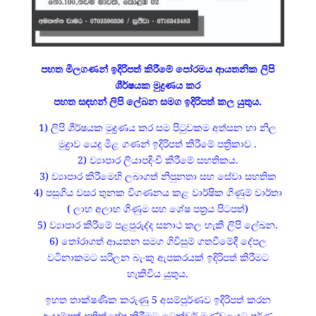
පහත මිලගණන් ඉදිරිපත් කිරීමේ පෝරමය ආයතනික ලිපි
ශීර්ෂයක මුද්‍රණය කර
පහත සඳහන් ලිපි ලේඛන සමග ඉදිරිපත් කල යුතුය.
1) ලිපි ශීර්ෂයක මුද්‍රණය කර සම පිටුවකම අත්සන හා නිල
මුද්‍රාව යෙදූ මිළ ගණන් ඉදිරිපත් කිරීමේ පත්‍රිකාව .
2) ව්‍යාපාර ලියාපදිංචි කිරීමේ සහතිකය.
3) ව්‍යාපාර කිරීමෙහි ලබාගත් නිපුනතා සහ සේවා සහතික
4) පසුගිය වසර තුනක විගණනය කළ වාර්ෂික ගිණුම් වාර්තා
( ලාභ අලාභ ගිණුම සහ ශේෂ පත්‍රය පිටපත්)
5) ව්‍යාපාර කිරීමේ පළපුරුද්ද සනාථ කල හැකි ලිපි ලේඛන.
6) තෝරාගත් ආයතන සමග ගිවිසුම් ගතවීමේදී දේපල
වටිනාකමට සරිලන බැංකු ඇපකරයක් ඉදිරිපත් කිරීමට
හැකිවිය යුතුය.
ඉහත තාක්ෂණික කරුණු 5 අසම්පුර්ණව ඉදිරිපත් කරන
අයදුම්පත් ප්‍රතික්ෂේප කිරීමට ටෙන්ඩර් මණ්ඩලයට පුර්ණ