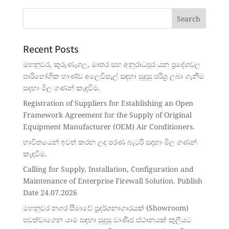
Recent Posts
මහනුවර, කුරුණෑගල, මාතර සහ අනුරාධපුර යන ප්‍රදේශවල
පාරිභෝගික භාණ්ඩ අලෙවිසැල් සඳහා සුදුසු පරිශ්‍ර ලබා ගැනීම
සදහා මිල ගණන් කැඳවීම.
Registration of Suppliers for Establishing an Open
Framework Agreement for the Supply of Original
Equipment Manufacturer (OEM) Air Conditioners.
භාවිතයෙන් ඉවත් කරන ලද පරණ බැටරි සදහා මිල ගණන්
කැඳවීම.
Calling for Supply, Installation, Configuration and
Maintenance of Enterprise Firewall Solution. Publish
Date 24.07.2026
මහනුවර නගර සීමාවේ ප්‍රදර්ශනාගාරයක් (Showroom)
පවත්වාගෙන යාම සඳහා සුදුසු වාණිජ ස්ථානයක් කුලියට