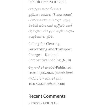
Publish Date 24.07.2026
මහනුවර නගර සීමාවේ
ප්‍රදර්ශනාගාරයක් (Showroom)
පවත්වාගෙන යාම සඳහා සුදුසු
වාණිජ ස්ථානයක් කුලියට හෝ
බදු පදනම මත ලබා ගැනීම සඳහා
අයදුම්පත් කැදවීම.
Calling for Clearing,
Forwarding and Transport
Charges – National
Competitive Bidding (NCB)
මිල ගණන් කැඳවීම-Published
Date 22/06/2026 (ටෙන්ඩර්පත්
බාරගන්නා අවසන් දිනය
10.07.2026 පස්වරු 2.00)
Recent Comments
REGISTRATION OF