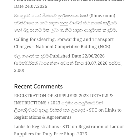
Date 24.07.2026
මහනුවර නගර සීමාවේ ප්‍රදර්ශනාගාරයක් (Showroom)
පවත්වාගෙන යාම සඳහා සුදුසු වාණිජ ස්ථානයක් කුලියට
හෝ බදු පදනම මත ලබා ගැනීම සඳහා අයදුම්පත් කැදවීම.
Calling for Clearing, Forwarding and Transport
Charges – National Competitive Bidding (NCB)
මිල ගණන් කැඳවීම-Published Date 22/06/2026
(ටෙන්ඩර්පත් බාරගන්නා අවසන් දිනය 10.07.2026 පස්වරු
2.00)
Recent Comments
REGISTRATION OF SUPPLIERS 2023 DETAILS &
INSTRUCTIONS / 2023 දේශීය සැපයුම්කරුවන්
ලියාපදිංචියට අදාළ විස්තර සහ උපදෙස් - STC
on
Links to
Registrations & Agreements
Links to Registrations - STC
on
Registration of Liquor
Suppliers for Duty Free Shop -2023