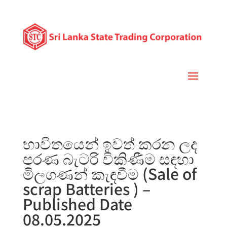
භාවිතයෙන් ඉවත් කරන ලද
පරණ බැටරි විකිණීම සඳහා
මිලගණන් කැඳවීම (Sale of
scrap Batteries ) –
Published Date
08.05.2025