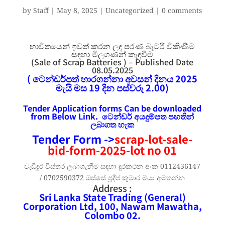
by
Staff
|
May 8, 2025
|
Uncategorized
|
0 comments
භාවිතයෙන් ඉවත් කරන ලද පරණ බැටරි විකිණීම
සඳහා මිලගණන් කැඳවීම
(Sale of Scrap Batteries ) – Published Date
08.05.2025
( ටෙන්ඩර්පත් භාරගන්නා අවසන් දිනය 2025
මැයි මස 19 දින පස්වරු 2.00)
Tender Application forms Can be downloaded
from Below Link. ටෙන්ඩර්
අයදුම්පත
පහතින්
ලබාගත හැක
Tender Form ->
scrap-lot-sale-
bid-form-2025-lot no 01
වැඩිදුර විස්තර ලබාගැනීම සඳහා දුරකථන අංක 0112436147
/ 0702590372 ඔස්සේ ප්‍රදීප් කුමාර මයා අමතන්න
Address :
Sri Lanka State Trading (General)
Corporation Ltd, 100, Nawam Mawatha,
Colombo 02.