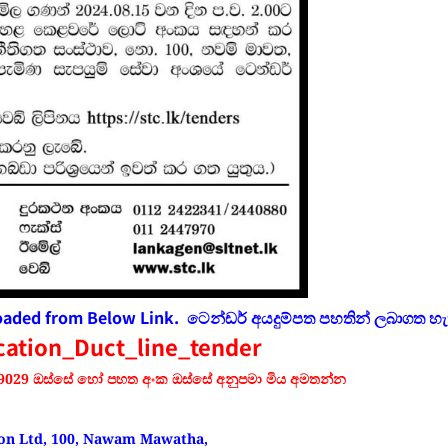
oaded from Below Link. ටෙන්ඩර්
අයදුම්පත
පහතින් ලබාගත හ
cation_Duct_line_tender
0259029 ඔස්සේ හෝ පහත අංක ඔස්සේ අනුපමා මිය අමතන්න
ion Ltd, 100, Nawam Mawatha,