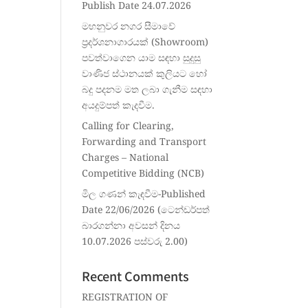
Publish Date 24.07.2026
මහනුවර නගර සීමාවේ
ප්‍රදර්ශනාගාරයක් (Showroom)
පවත්වාගෙන යාම සඳහා සුදුසු
වාණිජ ස්ථානයක් කුලියට හෝ
බදු පදනම මත ලබා ගැනීම සඳහා
අයදුම්පත් කැදවීම.
Calling for Clearing,
Forwarding and Transport
Charges – National
Competitive Bidding (NCB)
මිල ගණන් කැඳවීම-Published
Date 22/06/2026 (ටෙන්ඩර්පත්
බාරගන්නා අවසන් දිනය
10.07.2026 පස්වරු 2.00)
Recent Comments
REGISTRATION OF