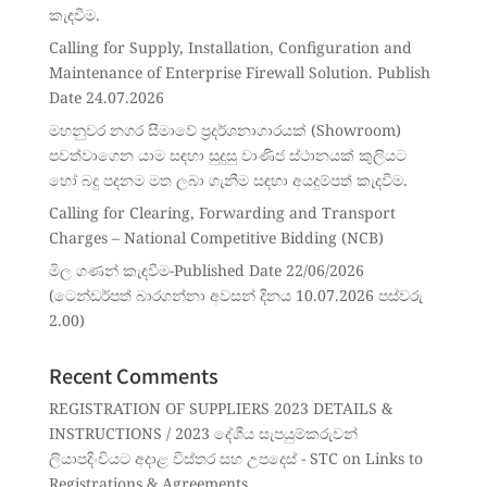
කැඳවීම.
Calling for Supply, Installation, Configuration and
Maintenance of Enterprise Firewall Solution. Publish
Date 24.07.2026
මහනුවර නගර සීමාවේ ප්‍රදර්ශනාගාරයක් (Showroom)
පවත්වාගෙන යාම සඳහා සුදුසු වාණිජ ස්ථානයක් කුලියට
හෝ බදු පදනම මත ලබා ගැනීම සඳහා අයදුම්පත් කැදවීම.
Calling for Clearing, Forwarding and Transport
Charges – National Competitive Bidding (NCB)
මිල ගණන් කැඳවීම-Published Date 22/06/2026
(ටෙන්ඩර්පත් බාරගන්නා අවසන් දිනය 10.07.2026 පස්වරු
2.00)
Recent Comments
REGISTRATION OF SUPPLIERS 2023 DETAILS &
INSTRUCTIONS / 2023 දේශීය සැපයුම්කරුවන්
ලියාපදිංචියට අදාළ විස්තර සහ උපදෙස් - STC
on
Links to
Registrations & Agreements