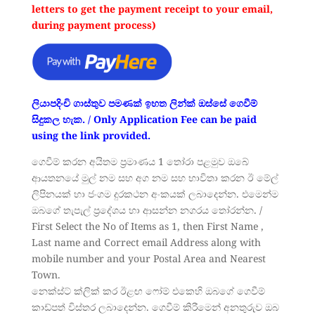
letters to get the payment receipt to your email,
during payment process)
ලියාපදිංචි ගාස්තුව පමණක් ඉහත ලින්ක් ඔස්සේ ගෙවීම්
සිදුකල හැක. / Only Application Fee can be paid
using the link provided.
ගෙවීම් කරන අයිතම ප්‍රමාණය 1 තෝරා පළමුව ඔබේ
ආයතනයේ මුල් නම සහ අග නම සහ භාවිතා කරන ඊ මේල්
ලිපිනයක් හා ජංගම දුරකථන අංකයක්‌ ලබාදෙන්න. එමෙන්ම
ඔබගේ තැපැල් ප්‍රදේශය හා ආසන්න නගරය තෝරන්න. /
First Select the No of Items as 1, then First Name ,
Last name and Correct email Address along with
mobile number and your Postal Area and Nearest
Town.
නෙක්ස්ට් ක්ලික් කර ඊළඟ ෆෝම් එකෙහි ඔබගේ ගෙවීම්
කාඩ්පත් විස්තර ලබාදෙන්න. ගෙවීම් කිරීමෙන් අනතුරුව ඔබ