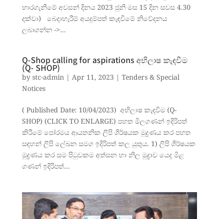
භාරගැනීමේ අවසන් දිනය 2023 ජුනි මස 15 දින සවස 4.30
දක්වා) බෙදාහැරීම් අයදුම්පත් කැඳවීමේ නිවේදනය
ලබාගන්න ->...
Q-Shop calling for aspirations අභිලාෂ කැඳවීම
(Q- SHOP)
by
stc-admin
|
Apr 11, 2023
|
Tenders & Special
Notices
( Published Date: 10/04/2023) අභිලාෂ කැඳවීම (Q-
SHOP) (CLICK TO ENLARGE) පහත මිලගණන් ඉදිරිපත්
කිරීමේ පෝරමය ආයතනික ලිපි ශීර්ෂයක මුද්‍රණය කර පහත
සඳහන් ලිපි ලේඛන සමග ඉදිරිපත් කල යුතුය. 1) ලිපි ශීර්ෂයක
මුද්‍රණය කර සම පිටුවකම අත්සන හා නිල මුද්‍රාව යෙදූ මිළ
ගණන් ඉදිරිපත්...