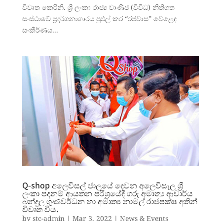
විවෘත කෙරිනි. ශ්‍රී ලංකා රාජ්‍ය වාණිජ (විවිධ) නීතිගත
සංස්ථාවේ ප්‍රදර්ශනාගාරය පුළුල් කර “රජවාස” වෙළෙඳ
සංකීර්ණය...
Q-shop අලෙවිසල් ජාලයේ දෙවන අලෙවිසැල ශ්‍රී
ලංකා පදනම් ආයතන පරිශ්‍රයේදී ගරු අමාත්‍ය ආචාර්ය
බන්දුල ගුණවර්ධන හා අමාත්‍ය නාමල් රාජපක්ෂ අතින්
විවෘත විය.
by
stc-admin
|
Mar 3, 2022
|
News & Events