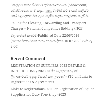
මහනුවර නගර සීමාවේ ප්‍රදර්ශනාගාරයක් (Showroom)
පවත්වාගෙන යාම සඳහා සුදුසු වාණිජ ස්ථානයක් කුලියට
හෝ බදු පදනම මත ලබා ගැනීම සඳහා අයදුම්පත් කැදවීම.
Calling for Clearing, Forwarding and Transport
Charges – National Competitive Bidding (NCB)
මිල ගණන් කැඳවීම-Published Date 22/06/2026
(ටෙන්ඩර්පත් බාරගන්නා අවසන් දිනය 10.07.2026 පස්වරු
2.00)
Recent Comments
REGISTRATION OF SUPPLIERS 2023 DETAILS &
INSTRUCTIONS / 2023 දේශීය සැපයුම්කරුවන්
ලියාපදිංචියට අදාළ විස්තර සහ උපදෙස් - STC
on
Links to
Registrations & Agreements
Links to Registrations - STC
on
Registration of Liquor
Suppliers for Duty Free Shop -2023