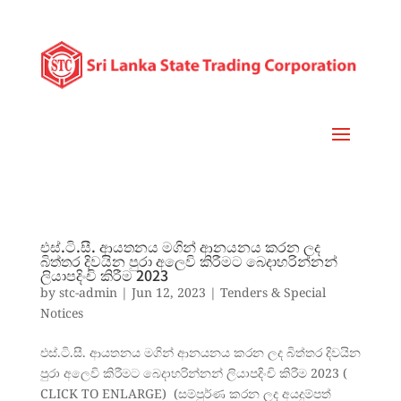
එස්.ටි.සී. ආයතනය මගින් ආනයනය කරන ලද
බිත්තර දිවයින පුරා අලෙවි කිරීමට බෙදාහරින්නන්
ලියාපදිංචි කිරීම 2023
by
stc-admin
|
Jun 12, 2023
|
Tenders & Special
Notices
එස්.ටි.සී. ආයතනය මගින් ආනයනය කරන ලද බිත්තර දිවයින
පුරා අලෙවි කිරීමට බෙදාහරින්නන් ලියාපදිංචි කිරීම 2023 (
CLICK TO ENLARGE) (සම්පුර්ණ කරන ලද අයදුම්පත්