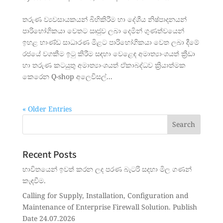
තරුණ ව්‍යවසායකයන් බිහිකිරීම හා දේශීය නිෂ්පාදනයන්
පාරිභෝගිකයා වෙතට ඍජුව ලබා දෙමින් ගුණත්වයෙන්
ඉහළ භාණ්ඩ සාධාරණ මිළට පාරිභෝගිකයා වෙත ලබා දීමේ
රජයේ වගකීම ඉටු කිරීම සඳහා වෙළෙඳ අමාත්‍යාංශයත් ක්‍රීඩා
හා තරුණ කටයුතු අමාත්‍යාංශයත් ඒකාබද්ධව ක්‍රියාත්මක
කෙරෙන Q-shop අලෙවිසල්...
« Older Entries
Recent Posts
භාවිතයෙන් ඉවත් කරන ලද පරණ බැටරි සදහා මිල ගණන්
කැඳවීම.
Calling for Supply, Installation, Configuration and
Maintenance of Enterprise Firewall Solution. Publish
Date 24.07.2026