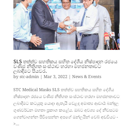
SLS තත්ත්ව සහතිකය සහිත දේශීය නිෂ්පාදන රජයෙ
වණිජ නීතිගත සංස්ථාව හරහා මහජනතාවට
ලබාදීමට පියවර.
by
stc-admin
|
Mar 3, 2022
|
News & Events
STC Medical Masks SLS තත්ත්ව සහතිකය සහිත දේශීය
නිෂ්පාදන රජයෙ වණිජ නීතිගත සංස්ථාව හරහා මහජනතාවට
ලබාදීමට කටයුතු යොදා ඇතැයි වෙළද අමාත්‍ය ආචාර්‍ය බන්දුල
ගුණවර්ධන මහතා ප්‍රකාශ කළේය. ඔබට අවශ්‍ය දේ නිවසටම
ගෙන්වාගන්න පිවිසෙන්න අපගේ ඔන්ලයින් වෙබ් අඩවියට -
>...