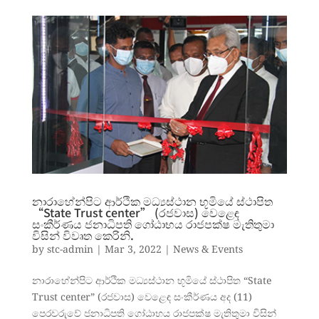
නාරාහේන්පිට ආර්ථික මධ්‍යස්ථාන භූමියේ ස්ථාපිත
“State Trust center” (රජවාස) වෙළෙඳ
සංකීර්ණය ජනාධිපති ගෝඨාභය රාජපක්ෂ මැතිතුමා
විසින් විවෘත කෙරිනි.
by
stc-admin
|
Mar 3, 2022
|
News & Events
නාරාහේන්පිට ආර්ථික මධ්‍යස්ථාන භූමියේ ස්ථාපිත “State
Trust center” (රජවාස) වෙළෙඳ සංකීර්ණය අද (11)
පෙරවරුවේ ජනාධිපති ගෝඨාභය රාජපක්ෂ මැතිතුමා විසින්