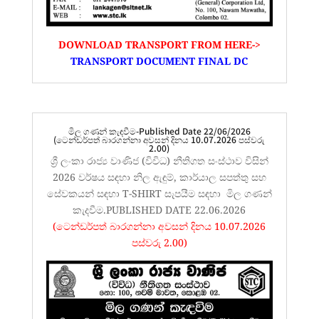
DOWNLOAD TRANSPORT FROM HERE->
TRANSPORT DOCUMENT FINAL DC
මිල ගණන් කැඳවීම-Published Date 22/06/2026
(ටෙන්ඩර්පත් බාරගන්නා අවසන් දිනය 10.07.2026 පස්වරු
2.00)
ශ්‍රී ලංකා රාජ්‍ය වාණිජ (විවිධ) නීතිගත සංස්ථාව විසින්
2026 වර්ෂය සඳහා නිල ඇඳුම්, කාර්යාල සපත්තු සහ
සේවකයන් සඳහා T-SHIRT සැපයීම සඳහා මිල ගණන්
කැදවීම.PUBLISHED DATE 22.06.2026
(ටෙන්ඩර්පත් බාරගන්නා අවසන් දිනය 10.07.2026
පස්වරු 2.00)