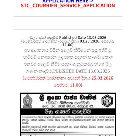
APPLICATION HERE->
STC_COURRIER_SERVICE_APPLICATION
මිල ගණන් කැඳවීම Published Date 13.03.2026
(ටෙන්ඩර්පත් බාරගන්නා අවසන් දිනය 03.25.2026. පෙරවරු
11.00)
අප ආයතනය විසින් අලෙවි කිරීමෙන් පසු ඉතිරි වූ
පාවිච්චි නොකරන ලද පහත සදහන් භාණ්ඩ තොග
එකවර අලෙවි කිරීම සදහා ගැනුම්කරුවන්ගේ මිල
ගණන් කැදවීම.PULISHED DATE 13.03.2026
(ටෙන්ඩර්පත් බාරගන්නා අවසන් දිනය 25.03.2026
පෙරවරු 11.00)