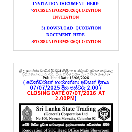
INVITATION DOCUMENT HERE-
>
STCSSUNIFORM2026QUOTATION
INVITATION
3) DOWNLOAD QUOTATION
DOCUMENT HERE-
>
STCSSUNIFORM2026QUOTATION
ශ්‍රී ලංකා රාජ්‍ය වාණිජ (විවිධ) නීතිගත සංස්ථාවේ ප්‍රධාන කාර්යාල
ප්‍රදර්ශනාගාරය අලුත්වැඩියා කිරීම සඳහා මිල ගණන් කැඳවීම-
Published Date 16/06/2026
( ටෙන්ඩර්පත් භාරගන්නා අවසන් දිනය
07/07/2025 දින පස්වරු 2.00 /
CLOSING DATE 07/07/2026 AT
2.00PM
)