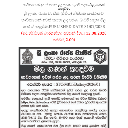
භාවිතයෙන් ඉවත් කරන ලද පරණ බැටරි සදහා මිල ගණන්
කැඳවීම.
ශ්‍රී ලංකා රාජ්‍ය වාණිජ (විවිධ) නීතිගත සංස්ථාවේ
භාවිතයෙන් ඉවත් කරන ලද පරණ බැටරි සදහා මිල
ගණන් කැඳවීම.PUBLISHED DATE 31/07/2026
(ටෙන්ඩර්පත් බාරගන්නා අවසන් දිනය 12.08.2026
පස්වරු 2.00)