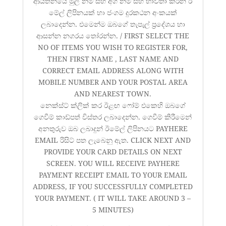
ආයතනයේ මුල් නම සහ අග නම සහ භාවිතා කරන ඊ
මේල් ලිපිනයක් හා ජංගම දුරකථන අංකයක්‌
ලබාදෙන්න. එමෙන්ම ඔබගේ තැපැල් ප්‍රදේශය හා
ආසන්න නගරය තෝරන්න. / FIRST SELECT THE
NO OF ITEMS YOU WISH TO REGISTER FOR,
THEN FIRST NAME , LAST NAME AND
CORRECT EMAIL ADDRESS ALONG WITH
MOBILE NUMBER AND YOUR POSTAL AREA
AND NEAREST TOWN.
නෙක්ස්ට් ක්ලික් කර ඊළඟ ෆෝම් එකෙහි ඔබගේ
ගෙවීම් කාඩ්පත් විස්තර ලබාදෙන්න. ගෙවීම් කිරීමෙන්
අනතුරුව ඔබ ලබාදුන් ඊමේල් ලිපිනයට PAYHERE
EMAIL රිසිට් පත ලැබෙනු ඇත. CLICK NEXT AND
PROVIDE YOUR CARD DETAILS ON NEXT
SCREEN. YOU WILL RECEIVE PAYHERE
PAYMENT RECEIPT EMAIL TO YOUR EMAIL
ADDRESS, IF YOU SUCCESSFULLY COMPLETED
YOUR PAYMENT. ( IT WILL TAKE AROUND 3 –
5 MINUTES)