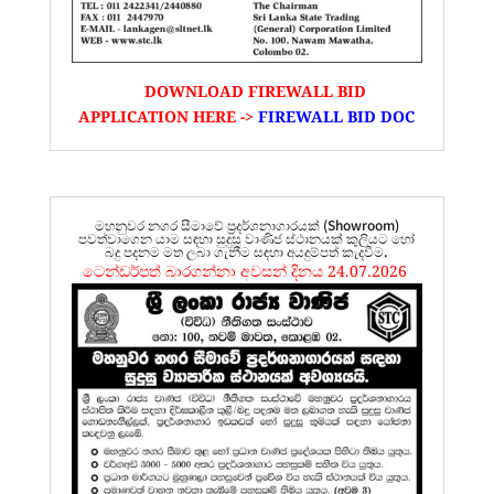
DOWNLOAD FIREWALL BID
APPLICATION HERE ->
FIREWALL BID DOC
මහනුවර නගර සීමාවේ ප්‍රදර්ශනාගාරයක් (Showroom)
පවත්වාගෙන යාම සඳහා සුදුසු වාණිජ ස්ථානයක් කුලියට හෝ
බදු පදනම මත ලබා ගැනීම සඳහා අයදුම්පත් කැදවීම.
ටෙන්ඩර්පත් බාරගන්නා අවසන් දිනය 24.07.2026